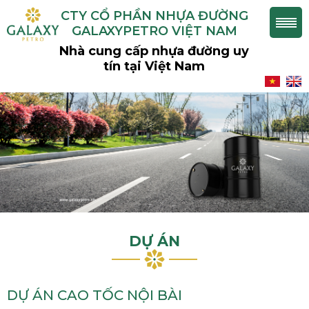
CTY CỔ PHẦN NHỰA ĐƯỜNG
GALAXYPETRO VIỆT NAM
Nhà cung cấp nhựa đường uy
tín tại Việt Nam
DỰ ÁN
DỰ ÁN CAO TỐC NỘI BÀI