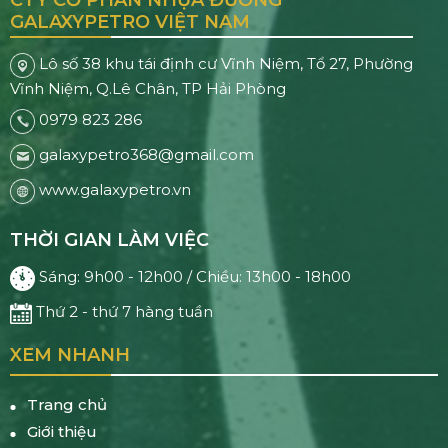
CTY CỔ PHẦN NHỰA ĐƯỜNG
GALAXYPETRO VIỆT NAM
Lô số 38 khu tái định cư Vĩnh Niệm, Tổ 27, Phường
Vĩnh Niệm, Q.Lê Chân, TP Hải Phòng
0979 823 286
galaxypetro368@gmail.com
www.galaxypetro.vn
THỜI GIAN LÀM VIỆC
Sáng: 9h00 - 12h00 / Chiều: 13h00 - 18h00
Thứ 2 - thứ 7 hàng tuần
XEM NHANH
Trang chủ
Giới thiệu