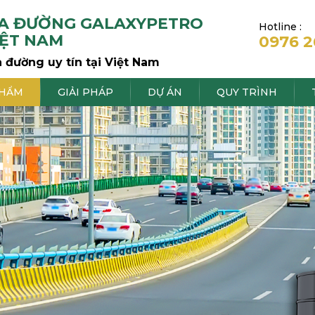
ỰA ĐƯỜNG GALAXYPETRO
Hotline :
IỆT NAM
0976 2
 đường uy tín tại Việt Nam
PHẨM
GIẢI PHÁP
DỰ ÁN
QUY TRÌNH