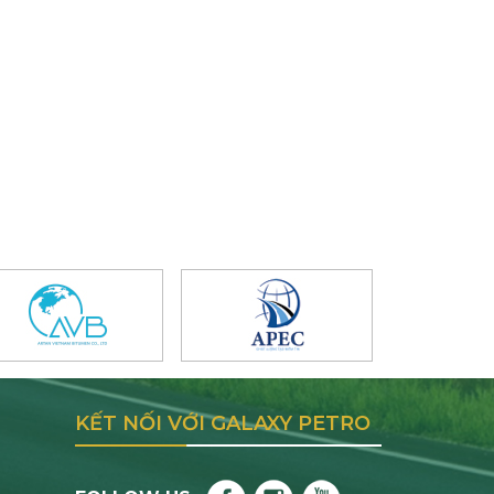
KẾT NỐI VỚI GALAXY PETRO