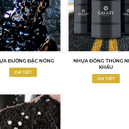
ỰA ĐƯỜNG ĐẶC NÓNG
NHỰA ĐÓNG THÙNG N
KHẨU
CHI TIẾT
CHI TIẾT