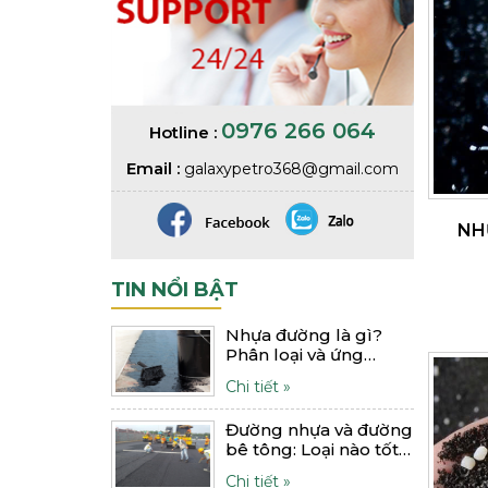
0976 266 064
Hotline :
Email :
galaxypetro368@gmail.com
NH
TIN NỔI BẬT
Nhựa đường là gì?
Phân loại và ứng
dụng như thế nào?
Chi tiết »
Đường nhựa và đường
bê tông: Loại nào tốt
hơn?
Chi tiết »