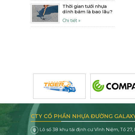
Thời gian tưới nhựa
dính bám là bao lâu?
Chi tiết »
CTY CỔ PHẦN NHỰA ĐƯỜNG GALAX
Lô số 38 khu tái định cư Vĩnh Niệm, Tổ 27