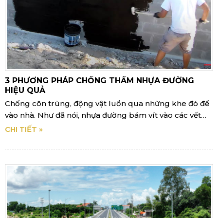
3 PHƯƠNG PHÁP CHỐNG THẤM NHỰA ĐƯỜNG
HIỆU QUẢ
Chống côn trùng, động vật luồn qua những khe đó để
vào nhà. Như đã nói, nhựa đường bám vít vào các vết
nứt rất tốt.
CHI TIẾT »