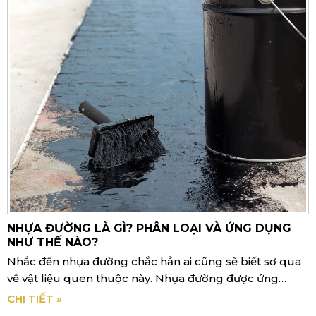
NHỰA ĐƯỜNG LÀ GÌ? PHÂN LOẠI VÀ ỨNG DỤNG
NHƯ THẾ NÀO?
Nhắc đến nhựa đường chắc hẳn ai cũng sẽ biết sơ qua
về vật liệu quen thuộc này. Nhựa đường được ứng
dụng nhiều trong các công trình công nghiệp và dân
CHI TIẾT »
dụng.