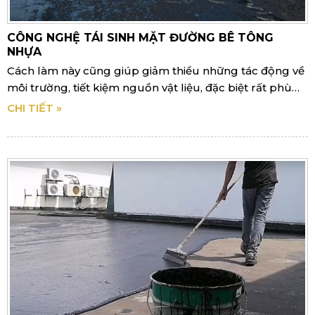
CÔNG NGHỆ TÁI SINH MẶT ĐƯỜNG BÊ TÔNG
NHỰA
Cách làm này cũng giúp giảm thiểu những tác động về
môi trường, tiết kiệm nguồn vật liệu, đặc biệt rất phù
hợp với các đoạn đường trong đô thị
CHI TIẾT »