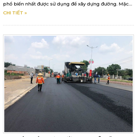
phổ biến nhất được sử dụng để xây dựng đường. Mặc
dù cả hai đều có ưu điểm và nhược điểm
CHI TIẾT »