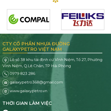
CTY CỔ PHẦN NHỰA ĐƯỜNG
GALAXYPETRO VIỆT NAM
Lô số 38 khu tái định cư Vĩnh Niệm, Tổ 27, Phường
Vĩnh Niệm, Q.Lê Chân, TP Hải Phòng
0979 823 286
galaxypetro368@gmail.com
www.galaxypetro.vn
THỜI GIAN LÀM VIỆC