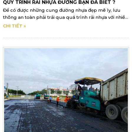
QUY TRÌNH RẢI NHỰA ĐƯỜNG BẠN ĐÃ BIẾT ?
Để có được những cung đường nhựa đẹp mê ly, lưu
thông an toàn phải trải qua quá trình rải nhựa với nhiều
công đoạn cầu kỳ. Dưới đây là quy trình thông thường.
CHI TIẾT »