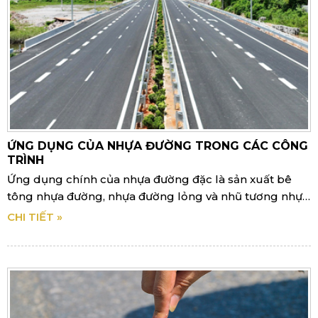
ỨNG DỤNG CỦA NHỰA ĐƯỜNG TRONG CÁC CÔNG
TRÌNH
Ứng dụng chính của nhựa đường đặc là sản xuất bê
tông nhựa đường, nhựa đường lỏng và nhũ tương nhựa
đường phục vụ các công trình giao thông.
CHI TIẾT »