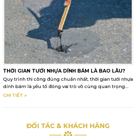
THỜI GIAN TƯỚI NHỰA DÍNH BÁM LÀ BAO LÂU?
Quy trình thi công đúng chuẩn nhất, thời gian tưới nhựa
dính bám là yếu tố đóng vai trò vô cùng quan trọng
trong các quy trình thi công rải nhựa đường.
CHI TIẾT »
ĐỐI TÁC & KHÁCH HÀNG