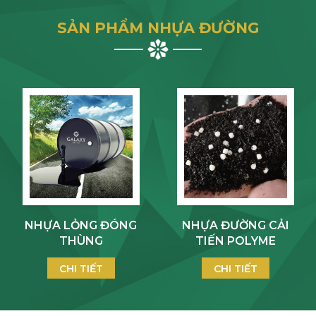
SẢN PHẨM NHỰA ĐƯỜNG
NHỰA LỎNG ĐÓNG
NHỰA ĐƯỜNG CẢI
THÙNG
TIẾN POLYME
CHI TIẾT
CHI TIẾT